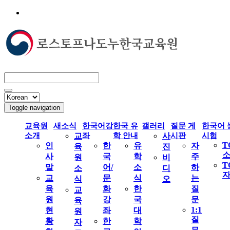
Toggle navigation
교육원
새소식
한국어강
한국 유
갤러리
질문 게
한국어 
소개
교
좌
학 안내
사
시판
시험
T
인
한
유
자
육
진
사
국
학
주
원
비
T
말
어/
소
하
소
디
교
문
식
는
식
오
육
화
한
질
교
원
강
국
문
육
1:1
현
좌
대
원
질
황
한
학
자