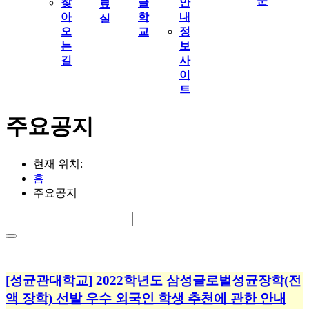
문
찾
글
안
료
아
학
내
실
오
교
정
는
보
길
사
이
트
주요공지
현재 위치:
홈
주요공지
[성균관대학교] 2022학년도 삼성글로벌성균장학(전
액 장학) 선발 우수 외국인 학생 추천에 관한 안내