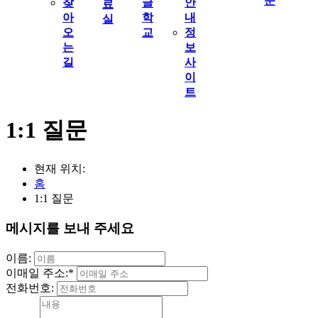
문
찾
글
안
료
아
학
내
실
오
교
정
는
보
길
사
이
트
1:1 질문
현재 위치:
홈
1:1 질문
메시지를 보내 주세요
이름:
이매일 주소:
*
전화번호: