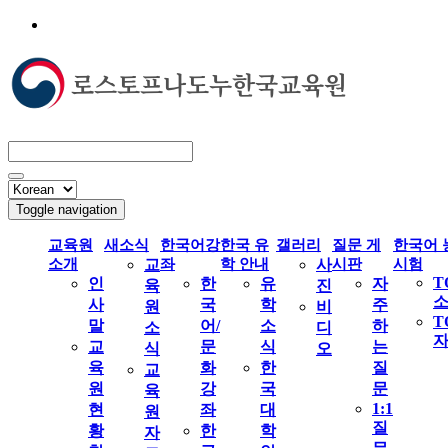
Toggle navigation
교육원
새소식
한국어강
한국 유
갤러리
질문 게
한국어 
소개
교
좌
학 안내
사
시판
시험
T
인
한
유
자
육
진
사
국
학
주
원
비
T
말
어/
소
하
소
디
교
문
식
는
식
오
육
화
한
질
교
원
강
국
문
육
1:1
현
좌
대
원
질
황
한
학
자