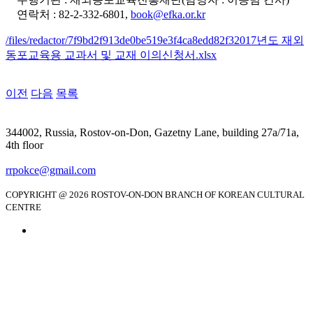
연락처 : 82-2-332-6801,
book@efka.or.kr
/files/redactor/7f9bd2f913de0be519e3f4ca8edd82f32017년도 재외
동포교육용 교과서 및 교재 이의신청서.xlsx
이전
다음
목록
344002, Russia, Rostov-on-Don, Gazetny Lane, building 27a/71a,
4th floor
rrpokce@gmail.com
COPYRIGHT @ 2026 ROSTOV-ON-DON BRANCH OF KOREAN CULTURAL
CENTRE