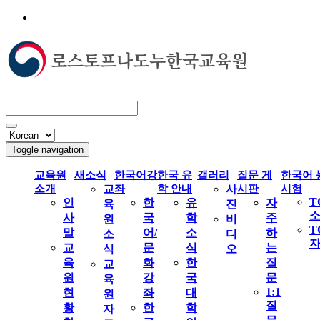
Toggle navigation
교육원
새소식
한국어강
한국 유
갤러리
질문 게
한국어 
소개
교
좌
학 안내
사
시판
시험
T
인
한
유
자
육
진
사
국
학
주
원
비
T
말
어/
소
하
소
디
교
문
식
는
식
오
육
화
한
질
교
원
강
국
문
육
1:1
현
좌
대
원
질
황
한
학
자