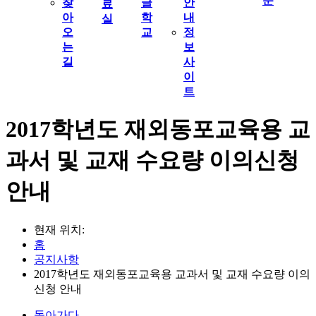
문
찾
글
안
료
아
학
내
실
오
교
정
는
보
길
사
이
트
2017학년도 재외동포교육용 교
과서 및 교재 수요량 이의신청
안내
현재 위치:
홈
공지사항
2017학년도 재외동포교육용 교과서 및 교재 수요량 이의
신청 안내
돌아가다