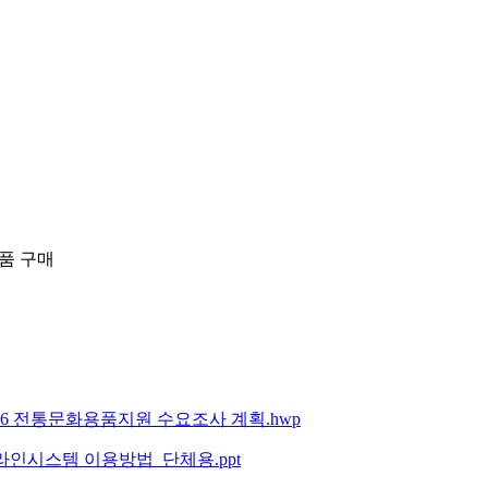
품 구매
붙임]붙임1 2016 전통문화용품지원 수요조사 계획.hwp
임]붙임2. 온라인시스템 이용방법_단체용.ppt