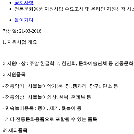
공지사항
전통문화용품 지원사업 수요조사 및 온라인 지원신청 시
돌아가다
작성일: 21-03-2016
1. 지원사업 개요
○ 지원대상 : 주말 한글학교, 한인회, 문화예술단체 등 전통
○ 지원품목
- 전통악기 : 사물놀이악기(북․징․꽹과리․장구), 단소 등
- 전통의상 : 사물놀이의상, 한복, 혼례복 등
- 민속놀이용품 : 팽이, 제기, 윷놀이 등
- 기타 전통문화용품으로 포함될 수 있는 품목
※ 제외품목