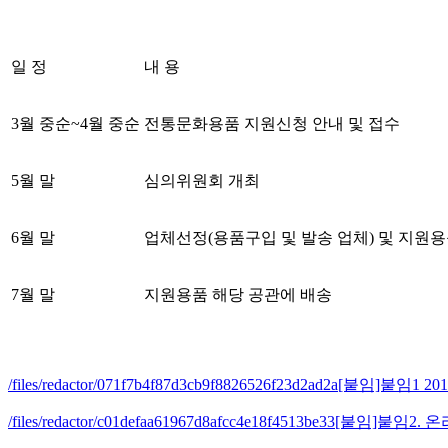
일 정
내 용
3월 중순~4월 중순
전통문화용품 지원신청 안내 및 접수
5월 말
심의위원회 개최
6월 말
업체선정(용품구입 및 발송 업체) 및 지원용
7월 말
지원용품 해당 공관에 배송
/files/redactor/071f7b4f87d3cb9f8826526f23d2ad2a[
/files/redactor/c01defaa61967d8afcc4e18f4513be33[붙